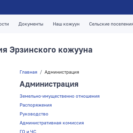
ости
Документы
Наш кожуун
Сельские поселени
я Эрзинского кожууна
Главная
Администрация
Администрация
Земельно-имущественно отношения
Распоряжения
Руководство
Административная комиссия
ГО и ЧС