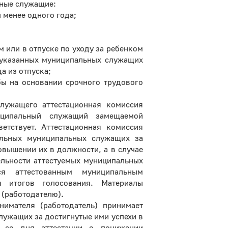
ьные служащие:
менее одного года;
м или в отпуске по уходу за ребенком
я указанных муниципальных служащих
а из отпуска;
ы на основании срочного трудового
служащего аттестационная комиссия
иципальный служащий замещаемой
етствует. Аттестационная комиссия
льных муниципальных служащих за
повышении их в должности, а в случае
ельности аттестуемых муниципальных
ся аттестованным муниципальным
я итогов голосования. Материалы
 (работодателю).
анимателя (работодатель) принимает
ужащих за достигнутые ими успехи в
 со дня аттестации о понижении